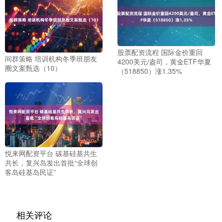
股票配资流程 国际金价重回
间群策略 培训机构冬季班朋友
4200美元/盎司，黄金ETF华夏
圈文案甄选（10）
（518850）涨1.35%
悦来网配资平台 碳基硅基共生
共长，复兴岛发出首批“全球创
客岛硅基岛民证”
相关评论