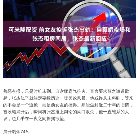
善恶有报，只是时机未到。自谢娜霸气护夫、直言要求薛之谦道歉
起，张杰似乎就注定要经历这一场舆论风暴。他或许从未料到，等来
的不会是一个道歉，而是前女友的控诉。那段尘封近二十年的旧情，
被段曦揭开后，瞬间将张杰推上舆论的风口浪尖，他一直维系的人
设，也几乎在一夜之间摇摇欲坠。
展开剩余74%