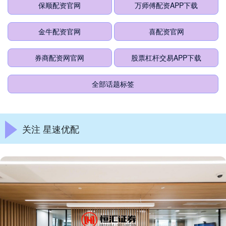
保顺配资官网
万师傅配资APP下载
金牛配资官网
喜配资官网
券商配资网官网
股票杠杆交易APP下载
全部话题标签
关注 星速优配