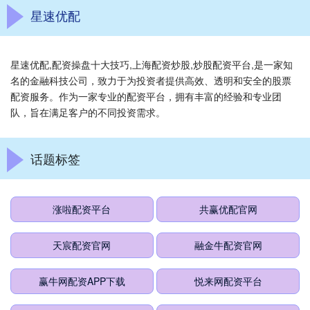
星速优配
星速优配,配资操盘十大技巧,上海配资炒股,炒股配资平台,是一家知
名的金融科技公司，致力于为投资者提供高效、透明和安全的股票
配资服务。作为一家专业的配资平台，拥有丰富的经验和专业团
队，旨在满足客户的不同投资需求。
话题标签
涨啦配资平台
共赢优配官网
天宸配资官网
融金牛配资官网
赢牛网配资APP下载
悦来网配资平台