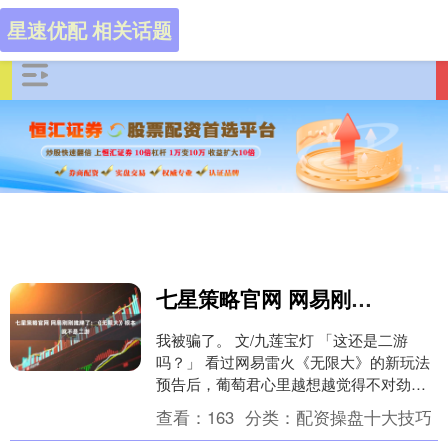
星速优配 相关话题
七星策略官网 网易刚刚摊牌了：《无限大》根本就不是二游
我被骗了。 文/九莲宝灯 「这还是二游
吗？」 看过网易雷火《无限大》的新玩法
预告后，葡萄君心里越想越觉得不对劲。
这样想的人或许不止我一个。视频在B站发
查看：
163
分类：
配资操盘十大技巧
布后仅2....