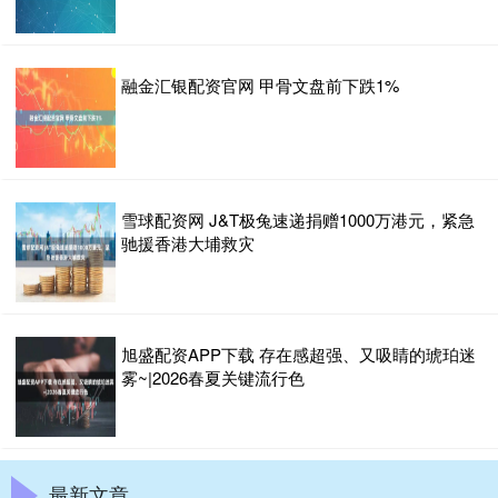
融金汇银配资官网 甲骨文盘前下跌1%
雪球配资网 J&T极兔速递捐赠1000万港元，紧急
驰援香港大埔救灾
旭盛配资APP下载 存在感超强、又吸睛的琥珀迷
雾~|2026春夏关键流行色
最新文章