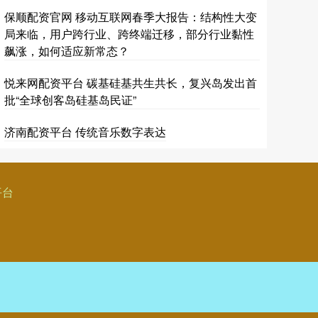
保顺配资官网 移动互联网春季大报告：结构性大变
局来临，用户跨行业、跨终端迁移，部分行业黏性
飙涨，如何适应新常态？
悦来网配资平台 碳基硅基共生共长，复兴岛发出首
批“全球创客岛硅基岛民证”
济南配资平台 传统音乐数字表达
平台