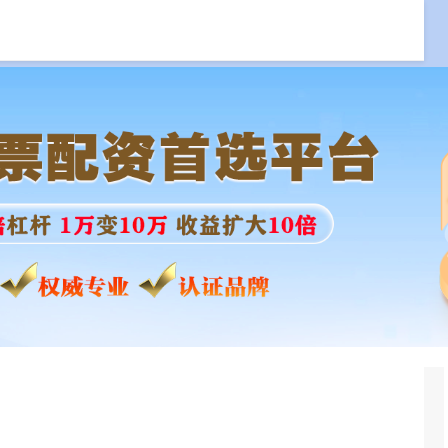
配资操盘十大技巧
上海配资炒股
炒股配资平台