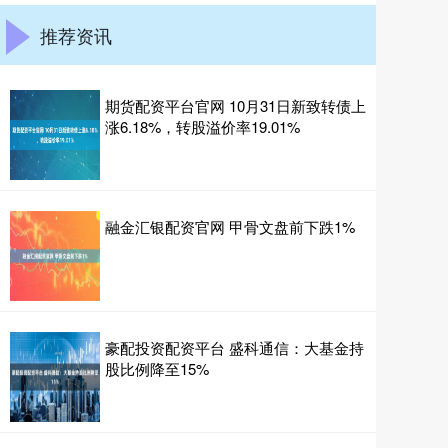
推荐资讯
期货配资平台官网 10月31日新致转债上
涨6.18%，转股溢价率19.01%
融金汇银配资官网 甲骨文盘前下跌1%
豪配投资配资平台 盛科通信：大基金持
股比例降至15%