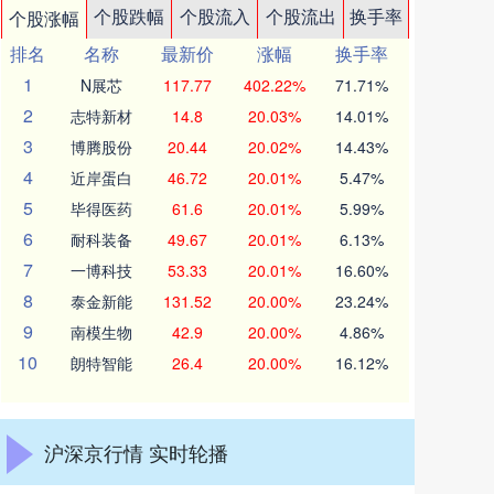
个股跌幅
个股流入
个股流出
换手率
个股涨幅
排名
名称
最新价
涨幅
换手率
1
N展芯
117.77
402.22%
71.71%
2
志特新材
14.8
20.03%
14.01%
3
博腾股份
20.44
20.02%
14.43%
4
近岸蛋白
46.72
20.01%
5.47%
5
毕得医药
61.6
20.01%
5.99%
6
耐科装备
49.67
20.01%
6.13%
7
一博科技
53.33
20.01%
16.60%
8
泰金新能
131.52
20.00%
23.24%
9
南模生物
42.9
20.00%
4.86%
10
朗特智能
26.4
20.00%
16.12%
沪深京行情 实时轮播