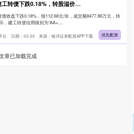
优先配资 10月31日建工转债下跌0.18%，转股溢价率44.68%
收盘下跌0.18%，报112.68元/张，成交额8477.86万元，转
示，建工转债信用级别为“AA+....
优先配资
平台
日期：03-23
来源：银河证券配资APP下载
文章已加载完成