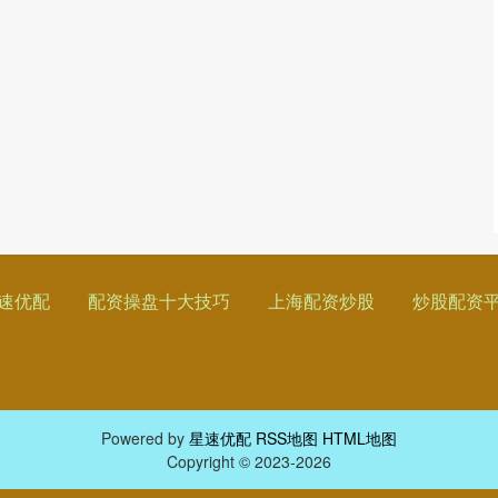
速优配
配资操盘十大技巧
上海配资炒股
炒股配资
Powered by
星速优配
RSS地图
HTML地图
Copyright
© 2023-2026