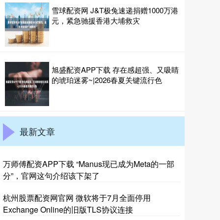
雪球配资网 J&T极兔速递捐赠1000万港
元，紧急驰援香港大埔救灾
旭盛配资APP下载 存在感超强、又吸睛
的琥珀迷雾~|2026春夏关键流行色
最新文章
万师傅配资APP下载 “Manus现已成为Meta的一部
分”，官网这句介绍该下架了
杭州股票配资网官网 微软将于7月全面停用
Exchange Online的旧版TLS协议连接