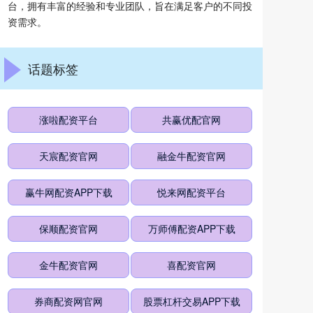
台，拥有丰富的经验和专业团队，旨在满足客户的不同投
资需求。
话题标签
涨啦配资平台
共赢优配官网
天宸配资官网
融金牛配资官网
赢牛网配资APP下载
悦来网配资平台
保顺配资官网
万师傅配资APP下载
金牛配资官网
喜配资官网
券商配资网官网
股票杠杆交易APP下载